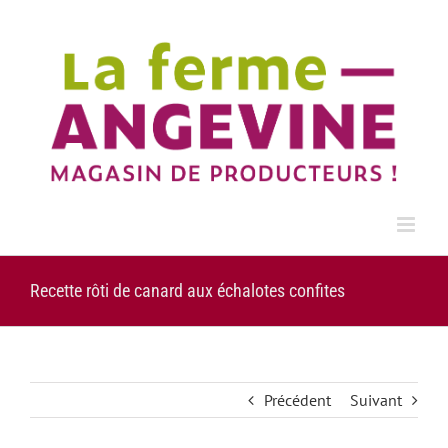
Passer
au
contenu
Recette rôti de canard aux échalotes confites
Précédent
Suivant