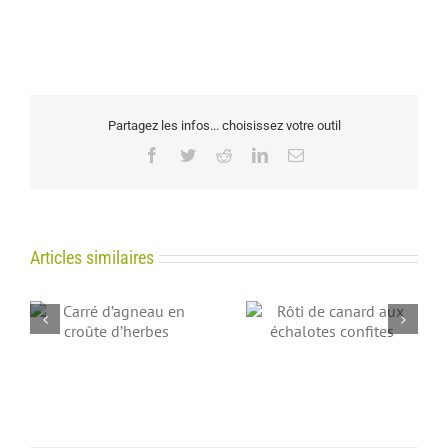
Partagez les infos... choisissez votre outil
Facebook
Twitter
Reddit
LinkedIn
Email
Articles similaires
Rôti de canard aux
La salade Méchoui
échalotes confites