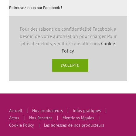
Retrouvez-nous sur Facebook !
Pour des raisons de confidentialité Facebook a
besoin de votre autorisation pour charger. Pour
plus de détails, veuillez consulter nos
Cookie
Policy
.
J'ACCEPTE
Accueil
Nos producteurs
infos pratiques
Actus
Nos Recettes
Mentions légales
Cookie Policy
Les adresses de nos producteurs