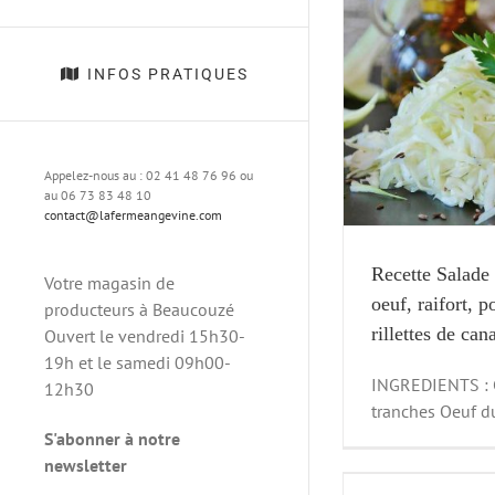
Recette Salade de chou pointu, oeuf, raifort,
INFOS PRATIQUES
poivron, câpres et rillettes de canard
Recette 
Recette
Appelez-nous au : 02 41 48 76 96 ou
au 06 73 83 48 10
contact@lafermeangevine.com
Recette Salade
Votre magasin de
Recette Canet
oeuf, raifort, p
producteurs à Beaucouzé
rillettes de can
Ouvert le vendredi 15h30-
19h et le samedi 09h00-
INGREDIENTS : C
12h30
tranches Oeuf dur 
S'abonner à notre
newsletter
LA FERME ANGEVINE FÊTE SES 30 ANS !