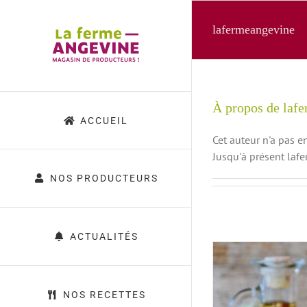
Passer
au
lafermeangevine
contenu
À propos de laf
ACCUEIL
Cet auteur n'a pas e
Jusqu'à présent laf
NOS PRODUCTEURS
ACTUALITÉS
VA
NOS RECETTES