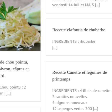
vendredi 14 Juillet MAIS [...]
clafoutis de rhubarbe
Recette
Recette clafoutis de rhubarbe
INGREDIENTS : rhubarbe
[...]
 de chou pointu,
te et legumes de printemps
oivron, câpres et
Recette
Recette Canette et legumes de
ard
printemps
hou pointu : 2
INGREDIENTS : 4 filets de canette
: [...]
2 carottes nouvelles
4 oignons nouveaux
12 asperges vertes 200 [...]