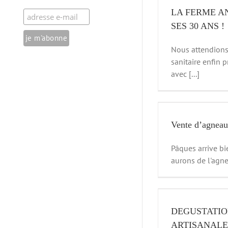
news
LA FERME A
SES 30 ANS !
La farine ar
Nous attendions
sanitaire enfin p
avec [...]
Vente d’agneau pour Pâques
news
VENTE D’H
Vente d’agneau
S
Pâques arrive bi
aurons de l'agnea
DEGUSTATION GLACES ARTISANALES
news
DEGUSTATIO
ARTISANALE