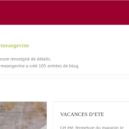
ermeangevine
ncore renseigné de détails.
ermeangevine a créé 105 entrées de blog.
CANCES D’ETE
news
VACANCES D’ETE
Cet été, fermeture du magasin le