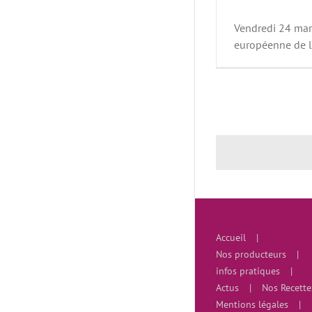
MA
Vendredi 24 mars
européenne de la
Accueil
Nos producteurs
infos pratiques
Actus
Nos Recette
Mentions légales