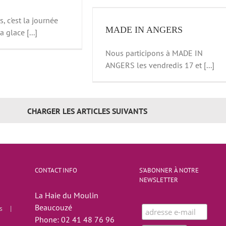
DE IN ANGERS
, c'est la journée
news
MADE IN ANGERS
 glace [...]
Nous participons à MADE IN
ANGERS les vendredis 17 et [...]
CHARGER LES ARTICLES SUIVANTS
CONTACT INFO
S’ABONNER À NOTRE
NEWSLETTER
La Haie du Moulin
Beaucouzé
s
Phone:
02 41 48 76 96