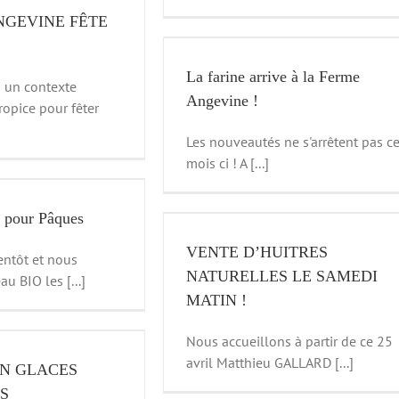
NGEVINE FÊTE
rive à la Ferme Angevine !
news
La farine arrive à la Ferme
 un contexte
Angevine !
ropice pour fêter
Les nouveautés ne s'arrêtent pas c
mois ci ! A [...]
UITRES NATURELLES LE
 pour Pâques
AMEDI MATIN !
VENTE D’HUITRES
news
entôt et nous
NATURELLES LE SAMEDI
u BIO les [...]
MATIN !
Nous accueillons à partir de ce 25
avril Matthieu GALLARD [...]
N GLACES
S