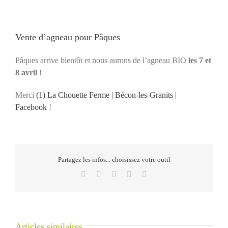
Vente d’agneau pour Pâques
Pâques arrive bientôt et nous aurons de l’agneau BIO
les 7 et
8 avril
!
Merci
(1) La Chouette Ferme | Bécon-les-Granits |
Facebook
!
Partagez les infos... choisissez votre outil
Facebook
Twitter
Reddit
LinkedIn
Email
Articles similaires