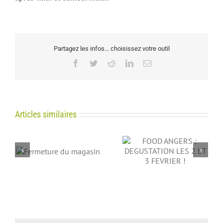
Partagez les infos... choisissez votre outil
Facebook
Twitter
Reddit
LinkedIn
Email
Articles similaires
FOOD ANGERS :
Magasin fermé le 11
in
DEGUSTATION LES 2
Novembre
ET 3 FEVRIER !