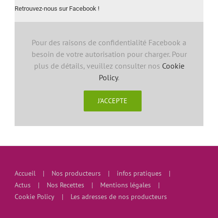
Retrouvez-nous sur Facebook !
Pour des raisons de confidentialité Facebook a
besoin de votre autorisation pour charger. Pour
plus de détails, veuillez consulter nos
Cookie
Policy
.
J'ACCEPTE
Accueil
Nos producteurs
infos pratiques
Actus
Nos Recettes
Mentions légales
Cookie Policy
Les adresses de nos producteurs