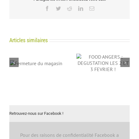
Facebook
Twitter
Reddit
LinkedIn
Email
Articles similaires
FOOD ANGERS :
VACANCES
in
DEGUSTATION LES 2
D’ETE
ET 3 FEVRIER !
Retrouvez-nous sur Facebook !
Pour des raisons de confidentialité Facebook a