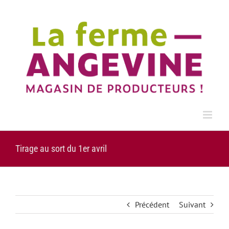
Passer
au
contenu
Tirage au sort du 1er avril
Précédent
Suivant