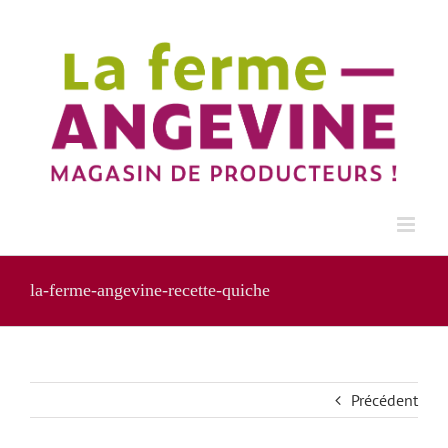
Passer
au
contenu
la-ferme-angevine-recette-quiche
Précédent