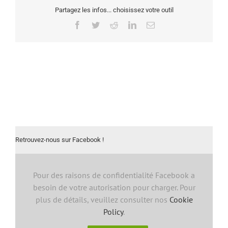
Partagez les infos... choisissez votre outil
Facebook
Twitter
Reddit
LinkedIn
Email
Retrouvez-nous sur Facebook !
Pour des raisons de confidentialité Facebook a
besoin de votre autorisation pour charger. Pour
plus de détails, veuillez consulter nos
Cookie
Policy
.