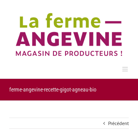
Passer
au
contenu
ferme-angevine-recette-gigot-agneau-bio
Précédent