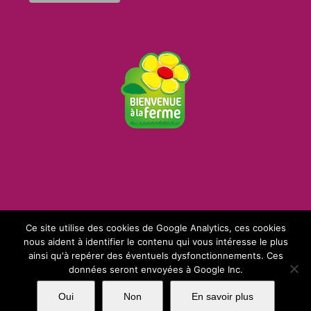
Ce site utilise des cookies de Google Analytics, ces cookies
nous aident à identifier le contenu qui vous intéresse le plus
ainsi qu'à repérer des éventuels dysfonctionnements. Ces
Copyright 2017 SARL La Ferme Angevine | Tous droits réservés | Création
données seront envoyées à Google Inc.
Matya
Oui
Non
En savoir plus
Facebook