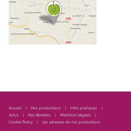
Accueil
Nos producteurs
infos pratiques
Actus
Nos Recettes
Mentions légales
Cookie Policy
Les adresses de nos producteurs