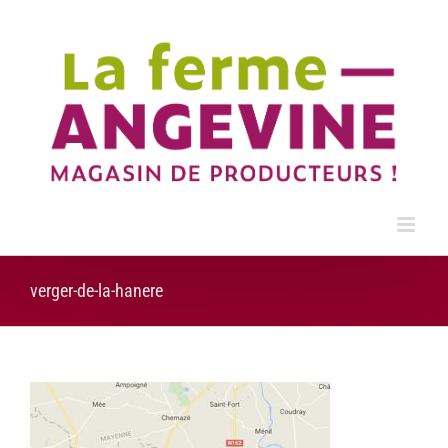
Passer
au
contenu
verger-de-la-hanere