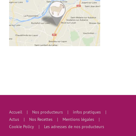
Accueil
Nos producteurs
infos pratiques
Actus
Nos Recettes
Mentions légales
Cookie Policy
Les adresses de nos producteurs