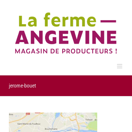
Passer
au
contenu
jerome-bouet