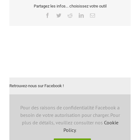
Partagez les infos... choisissez votre outil
Facebook
Twitter
Reddit
LinkedIn
Email
Retrouvez-nous sur Facebook !
Pour des raisons de confidentialité Facebook a
besoin de votre autorisation pour charger. Pour
plus de détails, veuillez consulter nos
Cookie
Policy
.