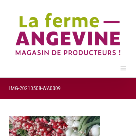
Passer
au
contenu
IMG-20210508-WA0009