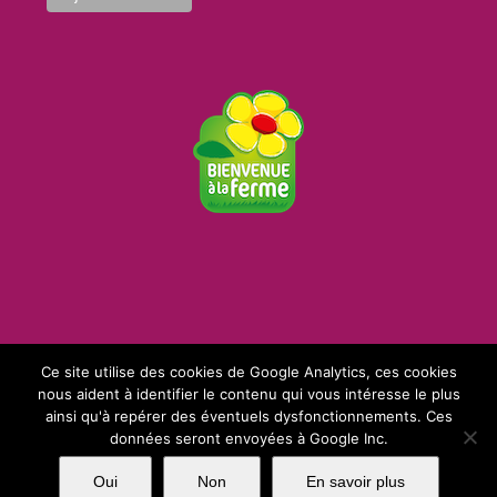
Ce site utilise des cookies de Google Analytics, ces cookies
nous aident à identifier le contenu qui vous intéresse le plus
ainsi qu'à repérer des éventuels dysfonctionnements. Ces
Copyright 2017 SARL La Ferme Angevine | Tous droits réservés | Création
données seront envoyées à Google Inc.
Matya
Oui
Non
En savoir plus
Facebook