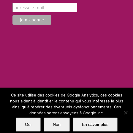
Ce site utilise des cookies de Google Analytics, ces cookies
nous aident à identifier le contenu qui vous intéresse le plus
ainsi qu'à repérer des éventuels dysfonctionnements. Ces
Copyright 2017 SARL La Ferme Angevine | Tous droits réservés | Création
données seront envoyées à Google Inc.
Matya
Oui
Non
En savoir plus
Facebook