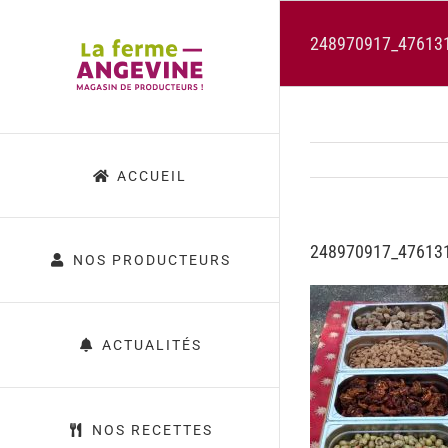
Passer
au
248970917_47613
contenu
ACCUEIL
248970917_47613
NOS PRODUCTEURS
ACTUALITÉS
NOS RECETTES