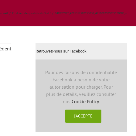
ccueil
/
En direct des produits du Sud !
/
248970917_4761317587253232_4211082989675190689_n
édent
Retrouvez-nous sur Facebook !
Pour des raisons de confidentialité
Facebook a besoin de votre
autorisation pour charger. Pour
plus de détails, veuillez consulter
nos
Cookie Policy
.
J'ACCEPTE